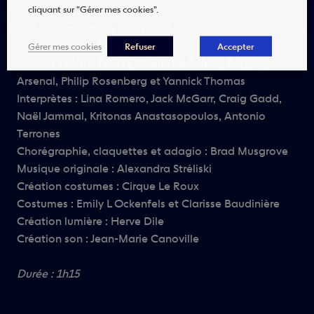
cliquant sur "Gérer mes cookies".
Concept : Cirque Le Roux
Direction artistique : Cirque Le Roux
Mise en scène : Charlotte Saliou
Gérer mes cookies
Refuser
Accepter
Auteurs : Lolita Costet, Charlotte Saliou, Grégory
Arsenal, Philip Rosenberg et Yannick Thomas
Interprètes : Lina Romero, Jack McGarr, Craig Gadd,
Naël Jammal, Kritonas Anastasopoulos, Antonio
Terrones
Chorégraphie, claquettes et adagio : Brad Musgrove
Musique originale : Alexandra Stréliski
Création costumes : Cirque Le Roux
Costumes : Emily L Ockenfels et Clarisse Baudinière
Création lumière : Herve Dile
Création son : Jean-Marie Canoville
Durée : 1h15