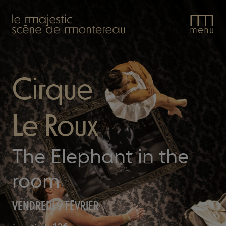
Le
Majestic.
Cirque
Le Roux
The Elephant in the
room
VENDREDI 9 FÉVRIER