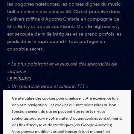
les bagarres haletantes, les danses dignes du music-
hall américain des années 30. On est propulsé dans
l’univers raffiné d’Agatha Christie en compagnie de
Miss Betty et de ses courtisans. Mais la high society
est secouée de mille intrigues et se prend parfois les
pieds dans le tapis quand il faut protéger un
coupable secret…
« Le plus palpitant et le plus osé des spectacles de
cirque. »
LE FIGARO
« Un spectacle beau et brillant. TTT »
TÉLÉRAMA
Ce site utilise des cookies pour améliorer votre expérience lors
" Folie furieuse, heureuse et loufoque. "
de votre navigation. Les cookies qui sont nécessaires au bon
LE PARISIEN »
fonctionnement du site ne peuvent être refusés si vous
souhaitez poursuivre votre visite. D’autres cookies sont utilisés à
Production :
Blue Line
des fins d’analyse et de statistiques (via Google Analytics).
Vous pouvez modifier vos préférences à tout moment en