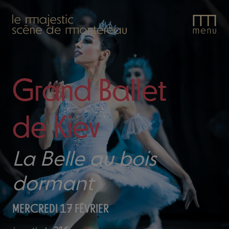
Le
Majestic.
Grand Ballet
de Kiev
La Belle au bois
dormant
MERCREDI 17 FÉVRIER