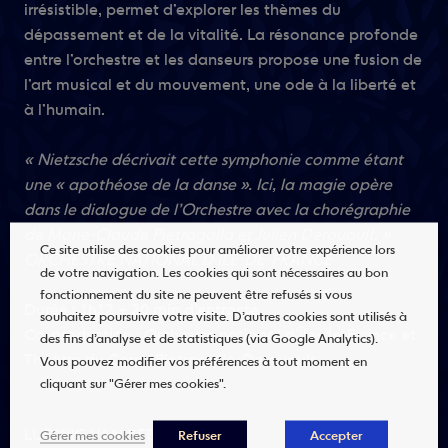
irrésistible, permet d’explorer les thèmes du
dépassement et de la vitalité. La résonance profonde
entre l’orchestre et les danseurs propose une fusion de
l’art musical et du mouvement, une ode à la liberté et
à l’humain.
« Nietzsche décrivait cette symphonie comme étant
une « apothéose de la danse ». Ici, la magie opère
dans le dialogue de l’Orchestre avec la chorégraphie
de Marie-Claude Pietragalla et Julien Derouault. »
Ce site utilise des cookies pour améliorer votre expérience lors
ORCHESTRE NATIONAL D’ÎLE-DE-FRANCE
de votre navigation. Les cookies qui sont nécessaires au bon
fonctionnement du site ne peuvent être refusés si vous
Durée : 1h12 + 20 min d’entracte
souhaitez poursuivre votre visite. D’autres cookies sont utilisés à
Co-production : Orchestre national d’Île-de-France et
des fins d’analyse et de statistiques (via Google Analytics).
Théâtre du Corps Pietragalla-Derouault
Vous pouvez modifier vos préférences à tout moment en
cliquant sur "Gérer mes cookies".
LUDWIG VAN BEETHOVEN
Gérer mes cookies
Refuser
Accepter